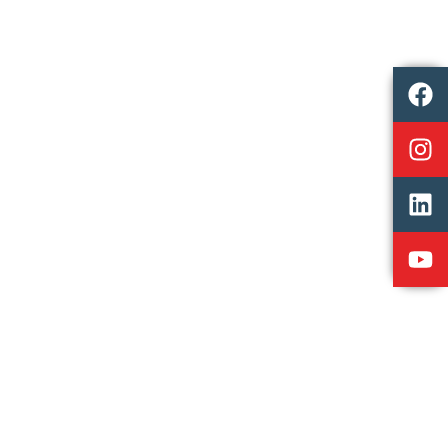
Tour du Golfe 2026
Tour du Golfe 20 & 21 juin 2026 Retour sur le tour du
golfe 2026 Voir la vidéo de 2026...
Lire l'article